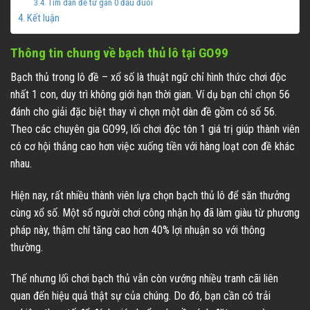
Tìm dàn đề từ gán 0 đầu đuôi
Kết luận
Thông tin chung về bạch thủ lô tại GO99
Bạch thủ trong lô đề – xổ số là thuật ngữ chỉ hình thức chơi độc
nhất 1 con, duy trì không giới hạn thời gian. Ví dụ bạn chỉ chọn 56
đánh cho giải đặc biệt thay vì chọn một dàn đề gồm có số 56.
Theo các chuyên gia GO99, lối chơi độc tôn 1 giá trị giúp thành viên
có cơ hội thắng cao hơn việc xuống tiền với hàng loạt con đề khác
nhau.
Hiện nay, rất nhiều thành viên lựa chọn bạch thủ lô để săn thưởng
cùng xổ số. Một số người chơi công nhận họ đã làm giàu từ phương
pháp này, thậm chí tăng cao hơn 40% lợi nhuận so với thông
thường.
Thế nhưng lối chơi bạch thủ vẫn còn vướng nhiều tranh cãi liên
quan đến hiệu quả thật sự của chúng. Do đó, bạn cần có trải