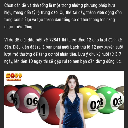
Chọn dàn đề và tính tổng là một trong những phương pháp hữu
hiệu, mang đến tỷ lệ trúng cao. Cụ thể tại đây, thành viên cộng dồn
từng con số lại và tạo thành dàn tổng có cơ hội thắng lên hàng
chục triệu đồng.
Ví dụ đề giải đặc biệt về 72841 thì ta có tổng 12 cho lượt đánh kế
đến. Điều kiện đặt ra là bạn phải nuôi bạch thủ lô 12 này xuyên suốt
lượt mở thưởng để tăng cơ hội nhận tiền. Lưu ý chu kỳ nuôi từ 3-7
ngày, lên đến 10 ngày thì sẽ gặp rủi ro nên bạn cần dừng đúng lúc.