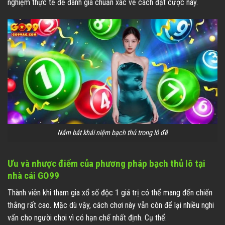
nghiệm thực tế để đánh giá chuẩn xác về cách đặt cược này.
Nắm bắt khái niệm bạch thủ trong lô đề
Ưu và nhược điểm của phương pháp bạch thủ lô tại
nhà cái GO99
Thành viên khi tham gia xổ số độc 1 giá trị có thể mang đến chiến
thắng rất cao. Mặc dù vậy, cách chơi này vẫn còn để lại nhiều nghi
vấn cho người chơi vì có hạn chế nhất định. Cụ thể: