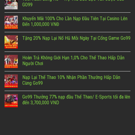
GO99
Khuyến Mãi 100% Cho Lần Nạp Đầu Tiên Tại Casino Lên
Đến 1,000,000 VNĐ
Tặng 20% Nạp Lại Nổ Hũ Mỗi Ngày Tại Cổng Game Go99
Hoàn Trả Không Giới Hạn 1,0% Cho Thể Thao Hấp Dẫn
Người Chơi
Nạp Lại Thể Thao 10% Nhận Phần Thưởng Hấp Dẫn
Cùng Go99
Go99 Thưởng 77% nạp đầu Thể Thao/ E-Sports tối đa lên
đến 3,700,000 VND