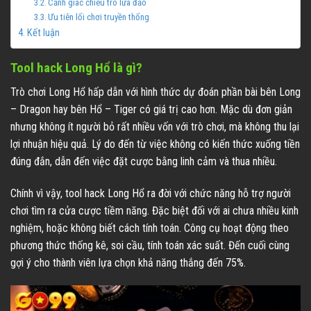
Cảnh giác chiêu trò lừa đảo
Ưu tiên lối chơi truyền thống
Kết luận
Tool hack Long Hổ là gì?
Trò chơi Long Hổ hấp dẫn với hình thức dự đoán phần bài bên Long
– Dragon hay bên Hổ – Tiger có giá trị cao hơn. Mặc dù đơn giản
nhưng không ít người bỏ rất nhiều vốn với trò chơi, mà không thu lại
lợi nhuận hiệu quả. Lý do đến từ việc không có kiến thức xuống tiền
đúng đắn, dẫn đến việc đặt cược bằng linh cảm và thua nhiều.
Chính vì vậy, tool hack Long Hổ ra đời với chức năng hỗ trợ người
chơi tìm ra cửa cược tiềm năng. Đặc biệt đối với ai chưa nhiều kinh
nghiệm, hoặc không biết cách tính toán. Công cụ hoạt động theo
phương thức thống kê, soi cầu, tính toán xác suất. Đến cuối cùng
gợi ý cho thành viên lựa chọn khả năng thắng đến 75%.