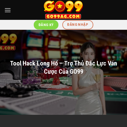
Skip
to
content
ĐĂNG NHẬP
ĐĂNG KÝ
Tool Hack Long Hổ – Trợ Thủ Đắc Lực Ván
Cược Của GO99