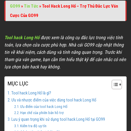
GO99
»
Tin Tức
»
Tool Hack Long Hổ – Trợ Thủ Đắc Lực Ván
Cược Của GO99
Tool hack Long Hổ
được xem là công cụ đắc lực trong việc tính
toán, lựa chọn cửa cược phù hợp. Nhà cái GO99 cập nhật thông
tin về khái niệm, cách dùng và tính năng quan trọng. Trước khi
tham gia ván game, bạn cần tìm hiểu thật kỹ để cân nhắc có nên
lựa chọn bản hack hay không.
MỤC LỤC
Tool hack Long Hổ là gì?
Ưu và nhược điểm của việc dùng tool hack Long Hổ
Ưu điểm của tool hack Long Hổ
Hạn chế của phiên bản hỗ trợ
Lưu ý quan trọng khi sử dụng tool hack Long Hổ tại GO99
Kiểm tra độ uy tín