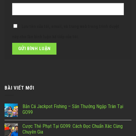
Lưu tên của tôi, email, và trang web trong trình duyệt
này cho lần bình luận kế tiếp của tôi.
BÀI VIẾT MỚI
Bắn Cá Jackpot Fishing – Săn Thưởng Ngập Tràn Tại
GO99
Cược Thẻ Phạt Tại GO99: Cách Đọc Chuẩn Xác Cùng
Chuyên Gia